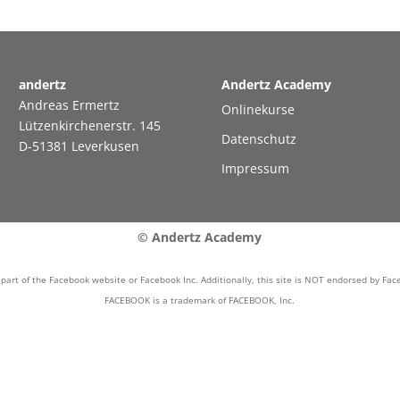
andertz
Andertz Academy
Andreas Ermertz
Onlinekurse
Lützenkirchenerstr. 145
Datenschutz
D-51381 Leverkusen
Impressum
© Andertz Academy
a part of the Facebook website or Facebook Inc. Additionally, this site is NOT endorsed by Fa
FACEBOOK is a trademark of FACEBOOK, Inc.