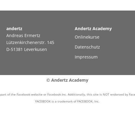
andertz
Andertz Academy
Andreas Ermertz
Onlinekurse
Lützenkirchenerstr. 145
Datenschutz
D-51381 Leverkusen
Impressum
© Andertz Academy
a part of the Facebook website or Facebook Inc. Additionally, this site is NOT endorsed by Fa
FACEBOOK is a trademark of FACEBOOK, Inc.